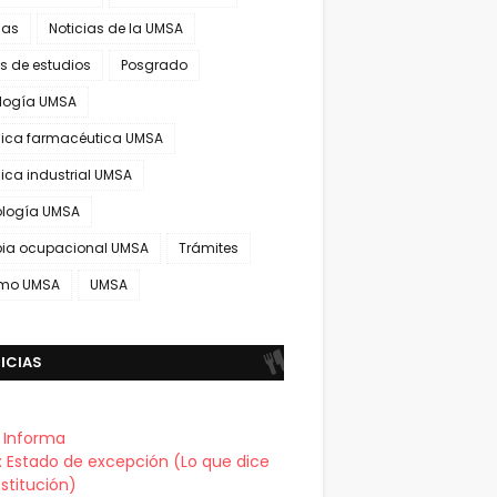
ias
Noticias de la UMSA
s de estudios
Posgrado
ología UMSA
ica farmacéutica UMSA
ica industrial UMSA
ología UMSA
pia ocupacional UMSA
Trámites
smo UMSA
UMSA
ICIAS
a Informa
a: Estado de excepción (Lo que dice
stitución)