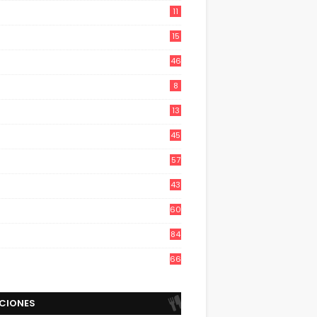
11
15
46
8
13
45
57
43
60
84
66
CIONES