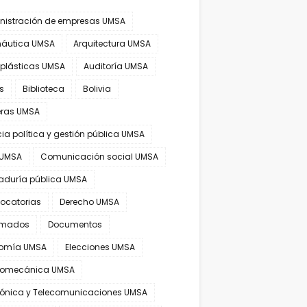
nistración de empresas UMSA
náutica UMSA
Arquitectura UMSA
 plásticas UMSA
Auditoría UMSA
s
Biblioteca
Bolivia
eras UMSA
ia política y gestión pública UMSA
 UMSA
Comunicación social UMSA
aduría pública UMSA
ocatorias
Derecho UMSA
omados
Documentos
omía UMSA
Elecciones UMSA
tromecánica UMSA
trónica y Telecomunicaciones UMSA