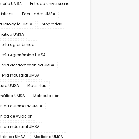
rmería UMSA
Entrada universitaria
ísticas
Facultades UMSA
audiología UMSA
Infografías
rmática UMSA
niería agronómica
niería Agronómica UMSA
niería electromecánica UMSA
iería industrial UMSA
atura UMSA
Maestrías
mática UMSA
Matriculación
nica automotriz UMSA
nica de Aviación
nica industrial UMSA
trónica UMSA
Medicina UMSA