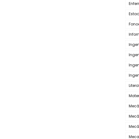
Enfe
Estad
Fono
Info
Inge
Inge
Inge
Ingen
Liter
Mate
Mecá
Mecá
Mecá
Meca