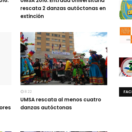
016:
UMSA 2016: Entrada Universitaria
rescata 2 danzas autóctonas en
extinción
8:22
FAC
UMSA rescata al menos cuatro
ores
danzas autóctonas