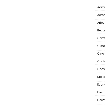
Admi
Aero
Artes
Beca
Carr
Cienc
Cine
Cont
Conv
Dipl
Econ
Elec
Elec