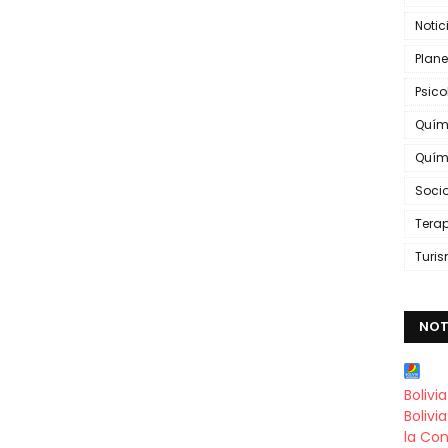
Notic
Plane
Psic
Quím
Quím
Soci
Tera
Turi
NOT
Bolivi
Bolivi
la Con