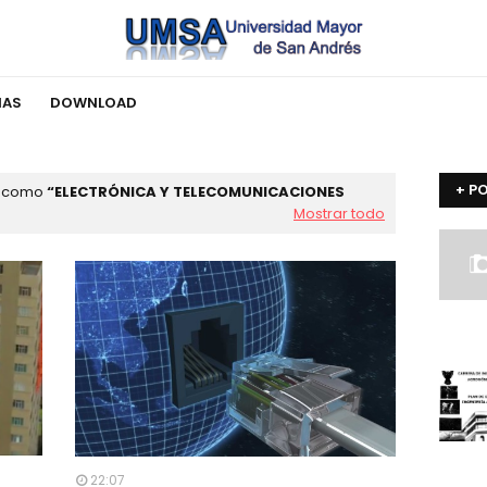
IAS
DOWNLOAD
+ P
s como
ELECTRÓNICA Y TELECOMUNICACIONES
Mostrar todo
22:07