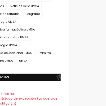
ias
Noticias de la UMSA
s de estudios
Posgrado
ología UMSA
ica farmacéutica UMSA
ica industrial UMSA
ología UMSA
pia ocupacional UMSA
Trámites
smo UMSA
UMSA
ICIAS
a Informa
a: Estado de excepción (Lo que dice
stitución)