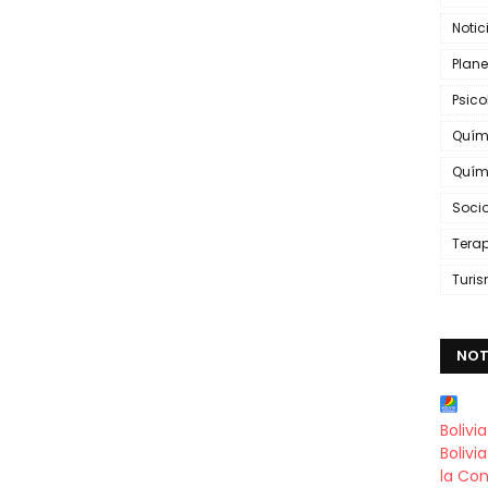
Notic
Plane
Psic
Quím
Quím
Soci
Tera
Turi
NOT
Bolivi
Bolivi
la Con