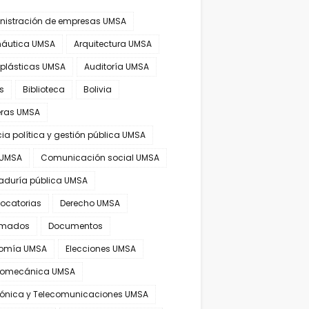
nistración de empresas UMSA
náutica UMSA
Arquitectura UMSA
 plásticas UMSA
Auditoría UMSA
s
Biblioteca
Bolivia
eras UMSA
ia política y gestión pública UMSA
 UMSA
Comunicación social UMSA
aduría pública UMSA
ocatorias
Derecho UMSA
omados
Documentos
omía UMSA
Elecciones UMSA
tromecánica UMSA
trónica y Telecomunicaciones UMSA