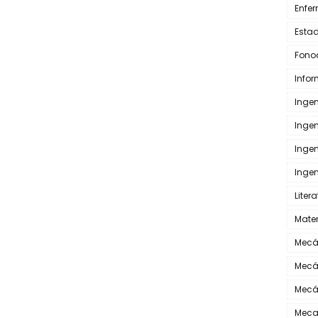
Enfe
Estad
Fono
Info
Inge
Inge
Inge
Ingen
Liter
Mate
Mecá
Mecá
Mecá
Meca