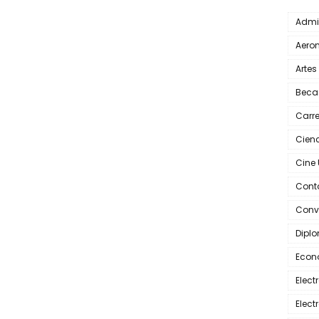
Admi
Aero
Artes
Beca
Carr
Cienc
Cine
Cont
Conv
Dipl
Econ
Elec
Elec