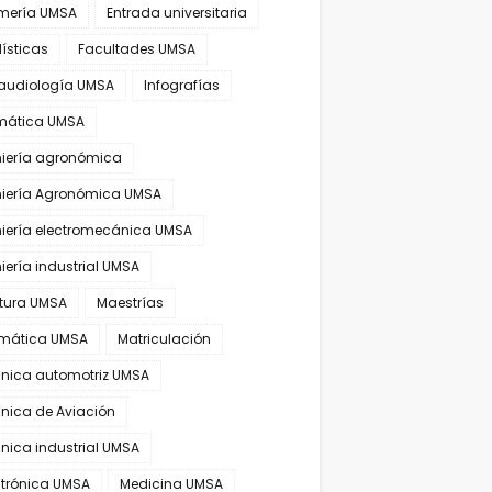
rmería UMSA
Entrada universitaria
ísticas
Facultades UMSA
audiología UMSA
Infografías
rmática UMSA
niería agronómica
niería Agronómica UMSA
niería electromecánica UMSA
iería industrial UMSA
atura UMSA
Maestrías
mática UMSA
Matriculación
nica automotriz UMSA
nica de Aviación
nica industrial UMSA
trónica UMSA
Medicina UMSA