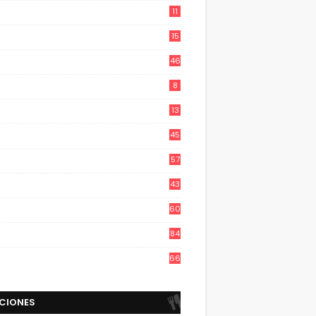
11
15
46
8
13
45
57
43
60
84
66
CIONES