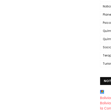
Notic
Plane
Psic
Quím
Quím
Soci
Tera
Turi
NOT
Bolivi
Bolivi
la Con