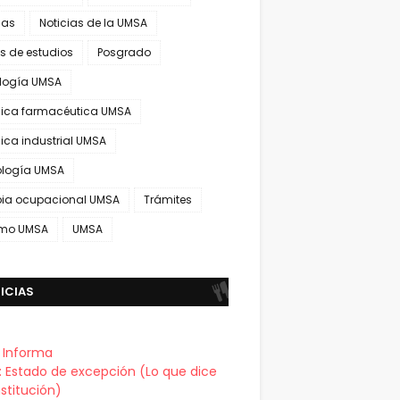
ias
Noticias de la UMSA
s de estudios
Posgrado
ología UMSA
ica farmacéutica UMSA
ica industrial UMSA
ología UMSA
pia ocupacional UMSA
Trámites
smo UMSA
UMSA
ICIAS
a Informa
a: Estado de excepción (Lo que dice
stitución)