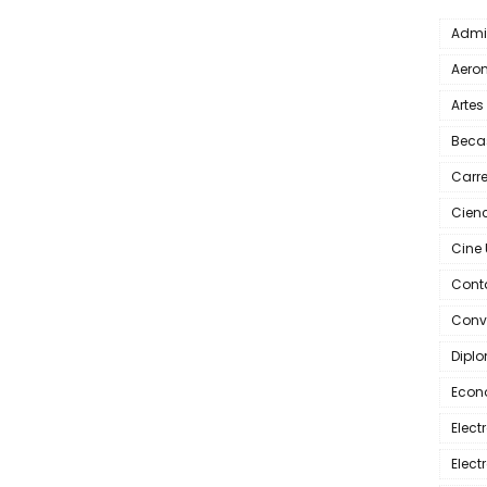
Admi
Aero
Artes
Beca
Carr
Cienc
Cine
Cont
Conv
Dipl
Econ
Elec
Elec