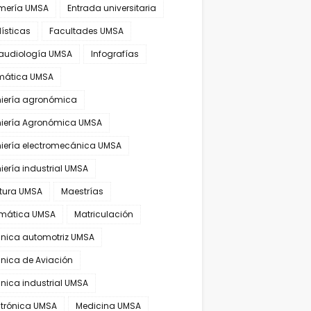
rmería UMSA
Entrada universitaria
ísticas
Facultades UMSA
audiología UMSA
Infografías
rmática UMSA
niería agronómica
niería Agronómica UMSA
niería electromecánica UMSA
iería industrial UMSA
atura UMSA
Maestrías
mática UMSA
Matriculación
nica automotriz UMSA
nica de Aviación
nica industrial UMSA
trónica UMSA
Medicina UMSA