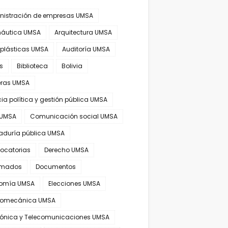
nistración de empresas UMSA
náutica UMSA
Arquitectura UMSA
 plásticas UMSA
Auditoría UMSA
s
Biblioteca
Bolivia
eras UMSA
ia política y gestión pública UMSA
 UMSA
Comunicación social UMSA
aduría pública UMSA
ocatorias
Derecho UMSA
omados
Documentos
omía UMSA
Elecciones UMSA
tromecánica UMSA
trónica y Telecomunicaciones UMSA