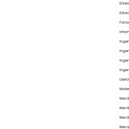
Enfe
Estad
Fono
Info
Inge
Inge
Inge
Ingen
Liter
Mate
Mecá
Mecá
Mecá
Meca