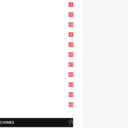
11
15
46
8
13
45
57
43
60
84
66
CIONES