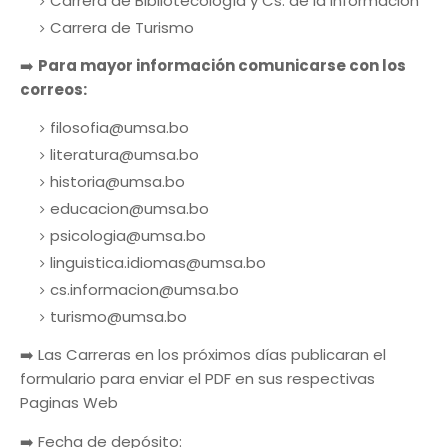
Carrera de Bibliotecología y Cs. de la Información
Carrera de Turismo
➡️
Para mayor información comunicarse con los
correos:
filosofia@umsa.bo
literatura@umsa.bo
historia@umsa.bo
educacion@umsa.bo
psicologia@umsa.bo
linguistica.idiomas@umsa.bo
cs.informacion@umsa.bo
turismo@umsa.bo
➡️ Las Carreras en los próximos días publicaran el
formulario para enviar el PDF en sus respectivas
Paginas Web
➡️ Fecha de depósito: