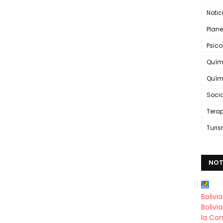
Notic
Plane
Psic
Quím
Quím
Soci
Tera
Turi
NOT
Bolivi
Bolivi
la Con