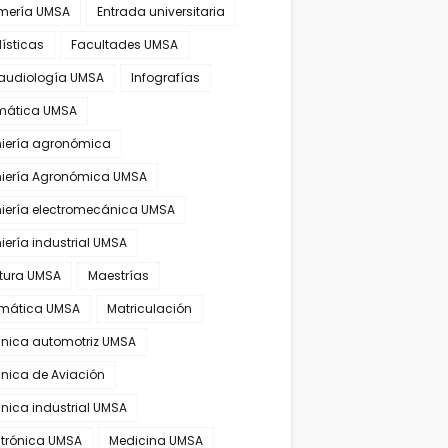
rmería UMSA
Entrada universitaria
ísticas
Facultades UMSA
audiología UMSA
Infografías
rmática UMSA
niería agronómica
niería Agronómica UMSA
niería electromecánica UMSA
iería industrial UMSA
atura UMSA
Maestrías
mática UMSA
Matriculación
nica automotriz UMSA
nica de Aviación
nica industrial UMSA
trónica UMSA
Medicina UMSA