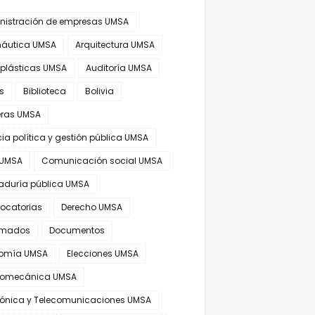
nistración de empresas UMSA
náutica UMSA
Arquitectura UMSA
 plásticas UMSA
Auditoría UMSA
s
Biblioteca
Bolivia
eras UMSA
ia política y gestión pública UMSA
 UMSA
Comunicación social UMSA
aduría pública UMSA
ocatorias
Derecho UMSA
omados
Documentos
omía UMSA
Elecciones UMSA
tromecánica UMSA
trónica y Telecomunicaciones UMSA