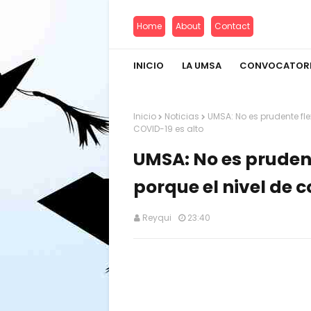
Home
About
Contact
INICIO
LA UMSA
CONVOCATOR
Inicio
Noticias
UMSA: No es prudente fle
COVID-19 es alto
UMSA: No es prudent
porque el nivel de 
Reyqui
23:40