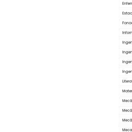
Enfe
Estad
Fono
Info
Inge
Inge
Inge
Ingen
Liter
Mate
Mecá
Mecá
Mecá
Meca