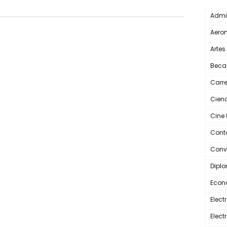
Admi
Aero
Artes
Beca
Carr
Cienc
Cine
Cont
Conv
Dipl
Econ
Elec
Elec