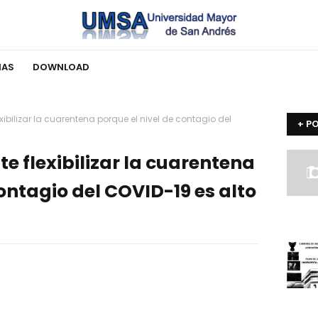
IAS
DOWNLOAD
xibilizar la cuarentena porque el nivel de contagio del
+ P
e flexibilizar la cuarentena
contagio del COVID-19 es alto