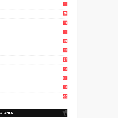
11
15
46
8
13
45
57
43
60
84
66
CIONES