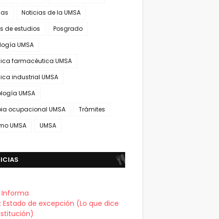
ias
Noticias de la UMSA
s de estudios
Posgrado
ología UMSA
ica farmacéutica UMSA
ica industrial UMSA
ología UMSA
pia ocupacional UMSA
Trámites
smo UMSA
UMSA
ICIAS
a Informa
a: Estado de excepción (Lo que dice
stitución)